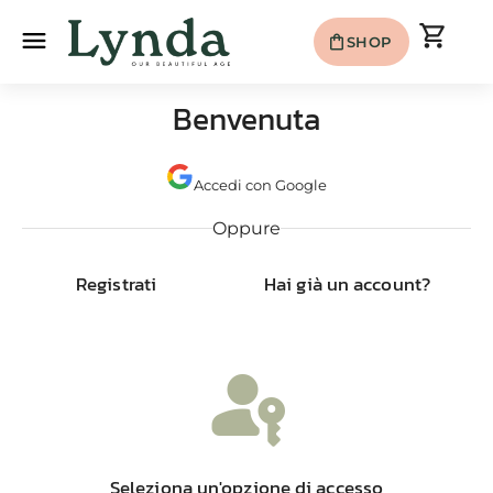
shopping_cart
menu
shopping_bag
SHOP
Benvenuta
Accedi con Google
Oppure
Registrati
Hai già un account?
passkey
Seleziona un'opzione di accesso